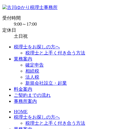
受付時間
9:00～17:00
定休日
土日祝
税理士をお探しの方へ
税理士と上手く付き合う方法
業務案内
確定申告
相続税
法人税
新規会社設立・起業
料金案内
ご契約までの流れ
事務所案内
HOME
税理士をお探しの方へ
税理士と上手く付き合う方法