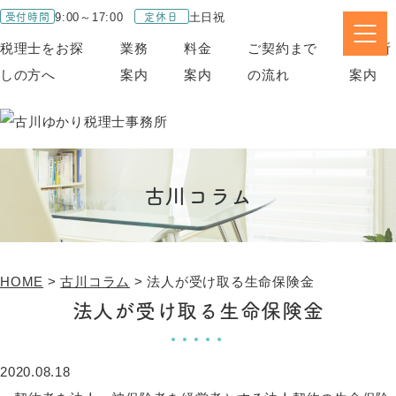
受付時間
定休日
9:00～17:00
土日祝
税理士をお探
業務
料金
ご契約まで
事務所
しの方へ
案内
案内
の流れ
案内
古川コラム
HOME
>
古川コラム
>
法人が受け取る生命保険金
法人が受け取る生命保険金
2020.08.18