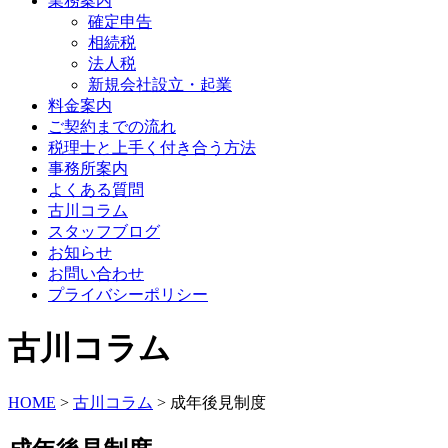
業務案内
確定申告
相続税
法人税
新規会社設立・起業
料金案内
ご契約までの流れ
税理士と上手く付き合う方法
事務所案内
よくある質問
古川コラム
スタッフブログ
お知らせ
お問い合わせ
プライバシーポリシー
古川コラム
HOME
>
古川コラム
>
成年後見制度