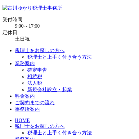
受付時間
9:00～17:00
定休日
土日祝
税理士をお探しの方へ
税理士と上手く付き合う方法
業務案内
確定申告
相続税
法人税
新規会社設立・起業
料金案内
ご契約までの流れ
事務所案内
HOME
税理士をお探しの方へ
税理士と上手く付き合う方法