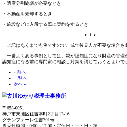
・遺産分割協議が必要なとき
・不動産を売却するとき
・施設などに入所する際に契約をするとき
ｅｔｃ.
上記はあくまでも例ですので、成年後見人が不要な場合も
一番よくある事例としては、親が認知症になり財産の管理が
認知症になる前に専門家に相談し対策を講じておくとよいで
« 前へ
一覧へ
次へ »
〒658-0051
神戸市東灘区住吉本町2丁目13-16
グランフォーレ住吉301号
※受付時間：9:00～17:00・定休日：土・日・祝