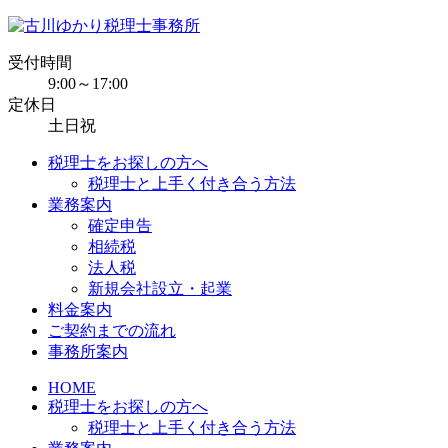
受付時間
9:00～17:00
定休日
土日祝
税理士をお探しの方へ
税理士と上手く付き合う方法
業務案内
確定申告
相続税
法人税
新規会社設立・起業
料金案内
ご契約までの流れ
事務所案内
HOME
税理士をお探しの方へ
税理士と上手く付き合う方法