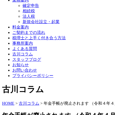
業務案内
確定申告
相続税
法人税
新規会社設立・起業
料金案内
ご契約までの流れ
税理士と上手く付き合う方法
事務所案内
よくある質問
古川コラム
スタッフブログ
お知らせ
お問い合わせ
プライバシーポリシー
古川コラム
HOME
>
古川コラム
>
年金手帳が廃止されます （令和４年４