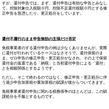
すが、還付申告では、まず、還付申告は有効な申告とみなし
て、控除対象仕入税額０円、控除不足還付税額０円とする修
正申告を慫慂したり、更正処分をしています。
還付不履行のまま申告無効の主張だけ否定
免税事業者のする還付申告の例は少なくありませんが、実際
に還付が行われているケースはなさそうで、還付保留のま
ま、ゼロ申告の修正申告・更正処分がなされ、その上で保留
還付金の返還である「納税」と当初還付申告による「還付」
とを相殺関係とするようです。
ただし、そこで終わるのではなく、修正申告・更正処分に伴
う過少申告加算税や重加算税の賦課が後からついてきます。
免税事業者還付申告に関わる税務係争のほとんどは、この賦
課処分を不服とするものです。