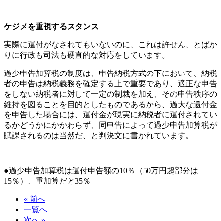
ケジメを重視するスタンス
実際に還付がなされてもいないのに、これは許せん、とばか
りに行政も司法も硬直的な対応をしています。
過少申告加算税の制度は、申告納税方式の下において、納税
者の申告は納税義務を確定する上で重要であり、適正な申告
をしない納税者に対して一定の制裁を加え、その申告秩序の
維持を図ることを目的としたものであるから、過大な還付金
を申告した場合には、還付金が現実に納税者に還付されてい
るかどうかにかかわらず、同申告によって過少申告加算税が
賦課されるのは当然だ、と判決文に書かれています。
●過少申告加算税は還付申告額の10％（50万円超部分は
15％）、重加算だと35％
« 前へ
一覧へ
次へ »