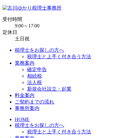
受付時間
9:00～17:00
定休日
土日祝
税理士をお探しの方へ
税理士と上手く付き合う方法
業務案内
確定申告
相続税
法人税
新規会社設立・起業
料金案内
ご契約までの流れ
事務所案内
HOME
税理士をお探しの方へ
税理士と上手く付き合う方法