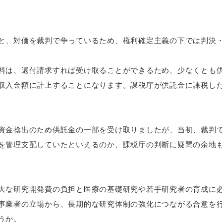
、対価を裁判で争っているため、権利確定主義の下では判決・
は、還付請求すれば受け取ることができるため、少なくとも供
収入金額に計上することになります。課税庁が供託金に課税し
金捻出のため供託金の一部を受け取りましたが、当初、裁判で
を管理支配していたといえるのか、課税庁の判断に疑問の余地
な研究開発費の負担と医療の基礎研究や若手研究者の育成に必
事業者の立場から、長期的な研究体制の強化につながる合意を
うか。