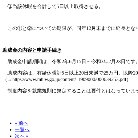
③当該休暇を合計して5日以上取得させる。
この①と②についての期限が、同年12月末までに延長とな
助成金の内容と申請手続き
助成金申請期間は、令和2年6月15日～令和3年2月28日です
助成内容は、有給休暇計5日以上20日未満で25万円、以降2
（→https://www.mhlw.go.jp/content/11909000/000639253.pdf）
制度内容を就業規則に規定することは要件とはなっていませ
« 前へ
一覧へ
次へ »