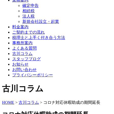
業務案内
確定申告
相続税
法人税
新規会社設立・起業
料金案内
ご契約までの流れ
税理士と上手く付き合う方法
事務所案内
よくある質問
古川コラム
スタッフブログ
お知らせ
お問い合わせ
プライバシーポリシー
古川コラム
HOME
>
古川コラム
>
コロナ対応休暇助成の期間延長