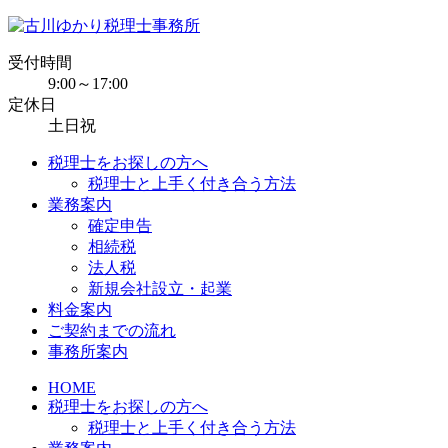
受付時間
9:00～17:00
定休日
土日祝
税理士をお探しの方へ
税理士と上手く付き合う方法
業務案内
確定申告
相続税
法人税
新規会社設立・起業
料金案内
ご契約までの流れ
事務所案内
HOME
税理士をお探しの方へ
税理士と上手く付き合う方法