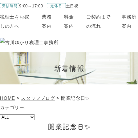
受付時間
定休日
9:00～17:00
土日祝
税理士をお探
業務
料金
ご契約まで
事務所
しの方へ
案内
案内
の流れ
案内
新着情報
HOME
>
スタッフブログ
>
開業記念日✨
カテゴリー:
開業記念日✨